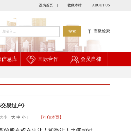
设为首页
|
收藏本站
|
ABOUT US
高级检索
搜索
董信息库
国际合作
会员自律
非交易过户》
大小 [
大
中
小
]
【打印本页】
票的所有权在出让人和受让人之间的过