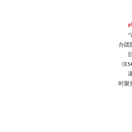
办团
《
ES
时聚