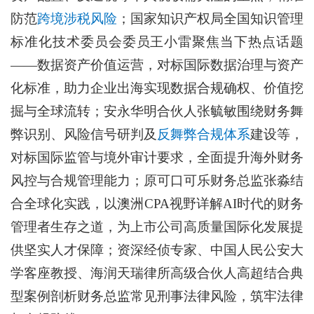
防范
跨境涉税风险
；国家知识产权局全国知识管理
标准化技术委员会委员王小雷聚焦当下热点话题
——数据资产价值运营，对标国际数据治理与资产
化标准，助力企业出海实现数据合规确权、价值挖
掘与全球流转；安永华明合伙人张毓敏围绕财务舞
弊识别、风险信号研判及
反舞弊合规体系
建设等，
对标国际监管与境外审计要求，全面提升海外财务
风控与合规管理能力；原可口可乐财务总监张淼结
合全球化实践，以澳洲CPA视野详解AI时代的财务
管理者生存之道，为上市公司高质量国际化发展提
供坚实人才保障；资深经侦专家、中国人民公安大
学客座教授、海润天瑞律所高级合伙人高超结合典
型案例剖析财务总监常见刑事法律风险，筑牢法律